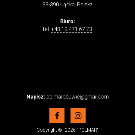
33-390 Łącko, Polska
Biuro:
tel:
+48 18 471 67 73
Napisz:
polmarobuwie@gmail.com
Copyright © -2026 "POLMAR"