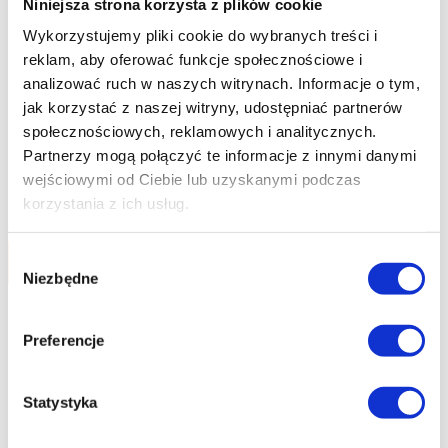
Niniejsza strona korzysta z plików cookie
Wykorzystujemy pliki cookie do wybranych treści i
reklam, aby oferować funkcje społecznościowe i
analizować ruch w naszych witrynach.
Informacje o tym,
jak korzystać z naszej witryny, udostępniać partnerów
społecznościowych, reklamowych i analitycznych.
Polmar® PrestigeFoot: Damskie Kapcie Skórzane
Partnerzy mogą połączyć te informacje z innymi danymi
na Podeszwie Premium Pudrowy Róż
wejściowymi od Ciebie lub uzyskanymi podczas
73.80
zł
korzystania z ich usług.
Wybór
Do koszyka
Niezbędne
zgody
Preferencje
Statystyka