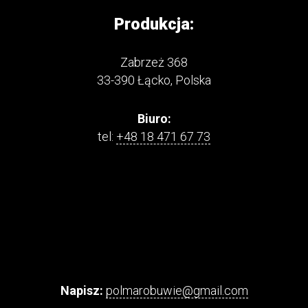
Produkcja:
Zabrzeż 368
33-390 Łącko, Polska
Biuro:
tel:
+48 18 471 67 73
Napisz:
polmarobuwie@gmail.com