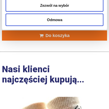
Polmar® Kapcie Męskie Skórzane Odkryte
Zezwól na wybór
Granatowe
Odmowa
49.90
zł
Do koszyka
Nasi klienci
najczęściej kupują...