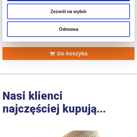
Zezwól na wybór
Polmar® Kapcie Damskie Skórzane ze Wstawką
Odmowa
38.90
zł
Do koszyka
Nasi klienci
najczęściej kupują...