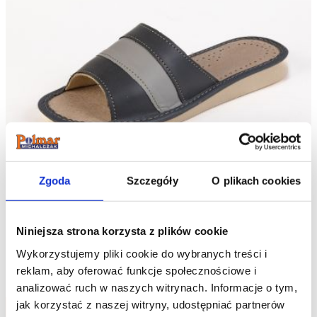
Zgoda
Szczegóły
O plikach cookies
Niniejsza strona korzysta z plików cookie
Polmar® Kapcie Damskie Skórzane ze Wstawką
Wykorzystujemy pliki cookie do wybranych treści i
38.90
zł
reklam, aby oferować funkcje społecznościowe i
analizować ruch w naszych witrynach.
Informacje o tym,
jak korzystać z naszej witryny, udostępniać partnerów
Do koszyka