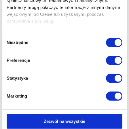
społecznościowych, reklamowych i analitycznych.
Partnerzy mogą połączyć te informacje z innymi danymi
wejściowymi od Ciebie lub uzyskanymi podczas
korzystania z ich usług.
Wybór
Niezbędne
zgody
Preferencje
Statystyka
Polmar® eMeM Drewniaki chodaki ortopedyczne
Marketing
damskie granatowe groszki
154.98
zł
Zezwól na wszystkie