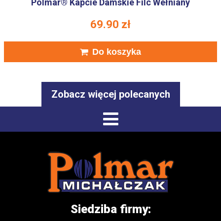
Polmar® Kapcie Damskie Filc Wełniany
69.90
zł
Do koszyka
Zobacz więcej polecanych
Siedziba firmy: