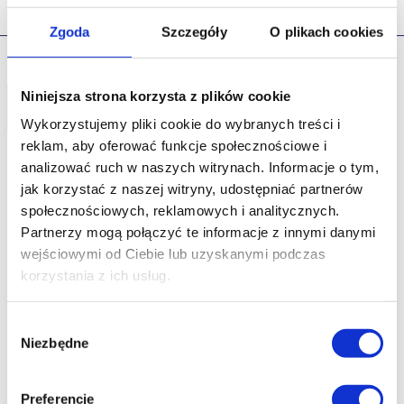
Zgoda
Szczegóły
O plikach cookies
Niniejsza strona korzysta z plików cookie
Udostępnij
Wykorzystujemy pliki cookie do wybranych treści i
reklam, aby oferować funkcje społecznościowe i
analizować ruch w naszych witrynach.
Informacje o tym,
Zobacz produkty
jak korzystać z naszej witryny, udostępniać partnerów
społecznościowych, reklamowych i analitycznych.
o innych parametrach
Partnerzy mogą połączyć te informacje z innymi danymi
wejściowymi od Ciebie lub uzyskanymi podczas
korzystania z ich usług.
Wybór
Niezbędne
zgody
Preferencje