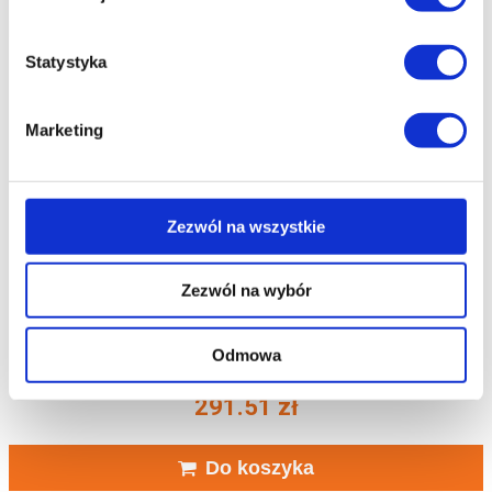
Statystyka
Marketing
Zezwól na wszystkie
Zezwól na wybór
Polmar® Drewniaki Chodaki Damskie Białe z
Odmowa
Ozdoba
291.51
zł
Do koszyka