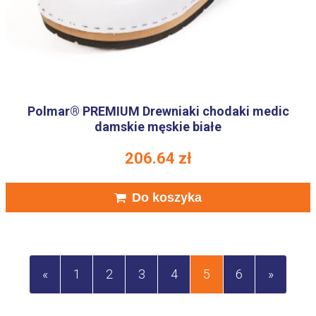
Polmar® PREMIUM Drewniaki chodaki medic
damskie męskie białe
206.64
zł
Do koszyka
«
1
2
3
4
5
6
»