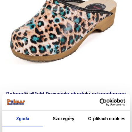
Polmar® eMeM Drewniaki chodaki ortopedyczne
damskie panterka
154.98
zł
Zgoda
Szczegóły
O plikach cookies
Do koszyka