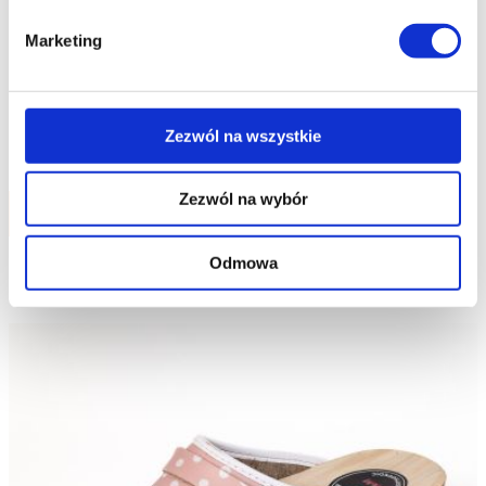
Marketing
Polmar® eMeM Drewniaki chodaki ortopedyczne
damskie picasso
Zezwól na wszystkie
154.98
zł
Zezwól na wybór
Do koszyka
Odmowa