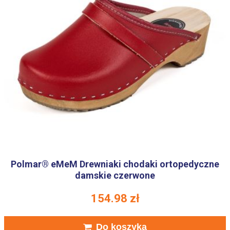
Polmar® eMeM Drewniaki chodaki ortopedyczne
damskie czerwone
154.98
zł
Do koszyka