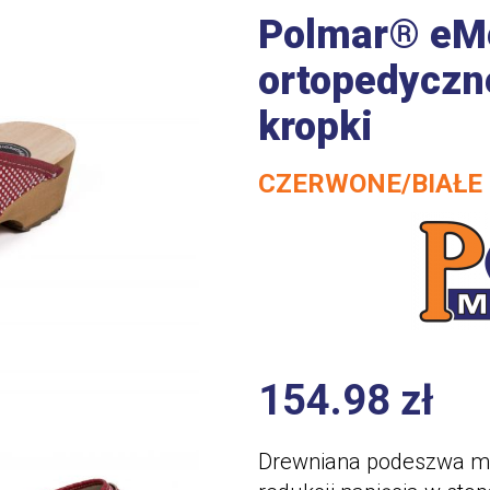
Polmar® eMe
ortopedyczn
kropki
CZERWONE/BIAŁE
154.98
zł
Drewniana podeszwa mo