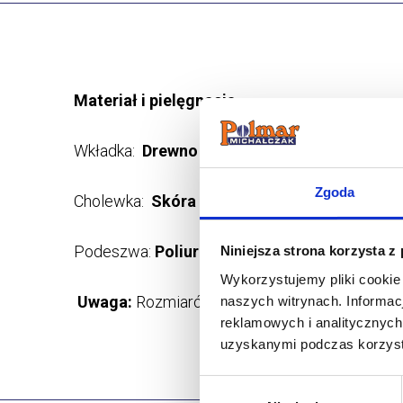
Materiał i pielęgnacja
Wkładka:
Drewno topolowe
Zgoda
Cholewka:
Skóra naturalna powlekana
Podeszwa:
Poliuretan
Niniejsza strona korzysta z
Wykorzystujemy pliki cookie
Uwaga:
Rozmiarówka zawyżona. Proszę wybier
naszych witrynach.
Informac
reklamowych i analitycznyc
uzyskanymi podczas korzysta
Wybór