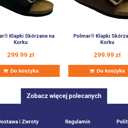
r® Klapki Skórzane na
Polmar® Klapki Skórz
Korku
Korku
299.99
zł
299.99
zł
Do koszyka
Do koszyka
Zobacz więcej polecanych
Dostawa i Zwroty
Regulamin
Poli