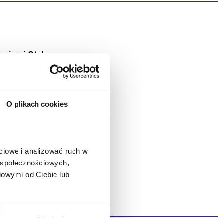
esign i Styl
odzaj zapięcia:
Wsuwane
O plikach cookies
rzeznaczenie:
Zewnątrz
ciowe i analizować ruch w
w społecznościowych,
iowymi od Ciebie lub