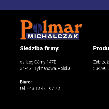
Siedziba firmy:
Produ
os. Łęg Górny 147B
Zabrzeż
34-451 Tylmanowa, Polska
33-390 
Biuro:
tel:
+48 18 471 67 73