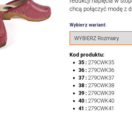
redukcji napięcia w sto
chcą połączyć modę z d
Wybierz wariant:
Kod produktu:
35 :
279CWK35
36 :
279CWK36
37 :
279CWK37
38 :
279CWK38
39 :
279CWK39
40 :
279CWK40
41 :
279CWK41