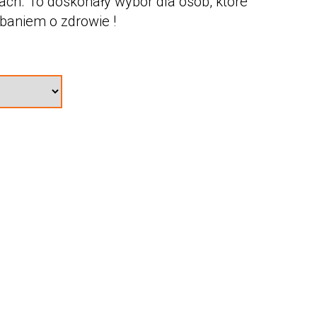
pach. To doskonały wybór dla osób, które
baniem o zdrowie !