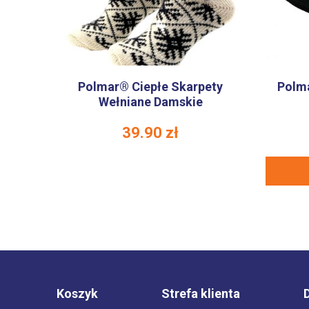
Polmar® Ciepłe Skarpety
Polma
Wełniane Damskie
39.90
zł
Koszyk
Strefa klienta