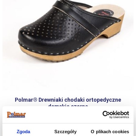
Polmar® Drewniaki chodaki ortopedyczne
damskie czarne
154.98
zł
Zgoda
Szczegóły
O plikach cookies