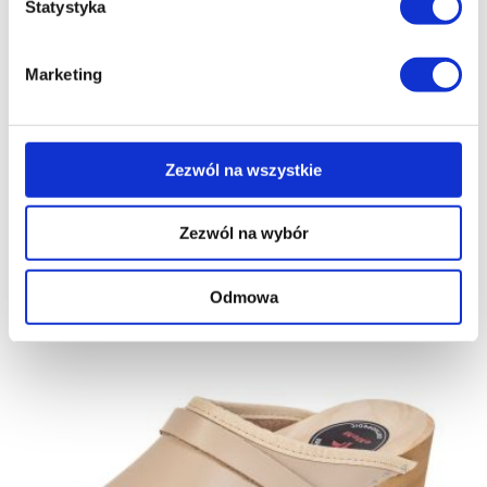
Statystyka
Marketing
Polmar® Drewniaki chodaki ortopedyczne
damskie granatowe
154.98
zł
Zezwól na wszystkie
Zezwól na wybór
Odmowa