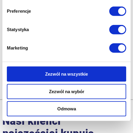
Preferencje
Statystyka
Polmar® Skórzane Klapki Męskie Zakryte Palce
Marketing
Podeszwa "Summer Comfort"
191.88
zł
Zezwól na wszystkie
Do koszyka
Zezwól na wybór
Odmowa
Nasi klienci