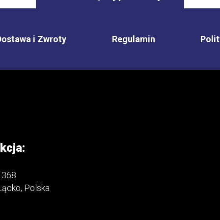
Dostawa i Zwroty
Regulamin
Poli
kcja:
 368
Łącko, Polska