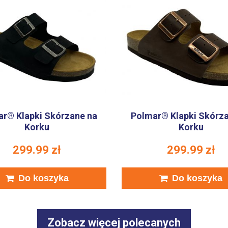
r® Klapki Skórzane na
Polmar® Klapki Skórz
Korku
Korku
299.99
zł
299.99
zł
Do koszyka
Do koszyka
Zobacz więcej polecanych