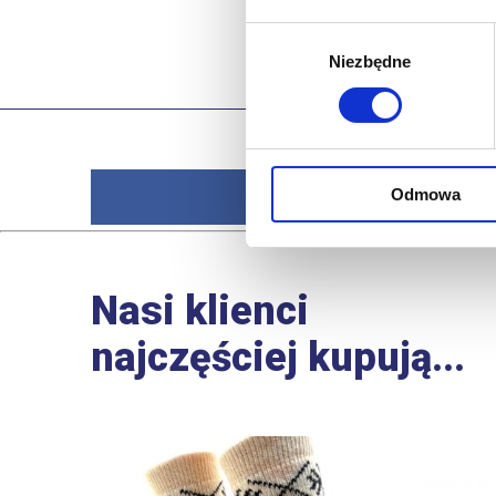
Wybór
Niezbędne
zgody
Odmowa
Nasi klienci
najczęściej kupują...