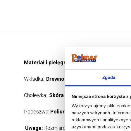
Materiał i pielęgnacja
Zgoda
Wkładka:
Drewno topolowe
Cholewka:
Skóra naturalna powlekana
Niniejsza strona korzysta z
Wykorzystujemy pliki cookie
Podeszwa:
Poliuretan
naszych witrynach.
Informac
reklamowych i analitycznyc
uzyskanymi podczas korzysta
Uwaga:
Rozmiarówka zawyżona. Proszę wybier