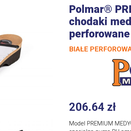
Polmar® PR
chodaki med
perforowane
BIAŁE PERFOROW
206.64
zł
Model PREMIUM MEDYCZ