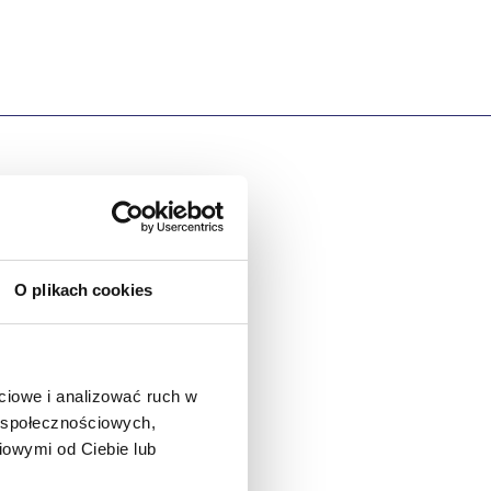
esign i Styl
O plikach cookies
odzaj zapięcia:
Wsuwane
rzeznaczenie:
Zewnątrz
ciowe i analizować ruch w
w społecznościowych,
iowymi od Ciebie lub