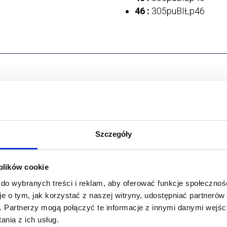
46 :
305puBIŁp46
Szczegóły produktu
D
Szczegóły
Wyprodukowano w:
Polska
R
Model:
305
P
 plików cookie
 do wybranych treści i reklam, aby oferować funkcje społecznoś
je o tym, jak korzystać z naszej witryny, udostępniać partneró
h.
Partnerzy mogą połączyć te informacje z innymi danymi wejśc
nia z ich usług.
ać jeden rozmiar mniejszy od standardowego.