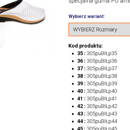
specjalna guma PU amo
Wybierz wariant:
Kod produktu:
35 :
305puBIŁp35
36 :
305puBIŁp36
37 :
305puBIŁp37
38 :
305puBIŁp38
39 :
305puBIŁp39
40 :
305puBIŁp40
41 :
305puBIŁp41
42 :
305puBIŁp42
43 :
305puBIŁp43
44 :
305puBIŁp44
45 :
305puBIŁp45