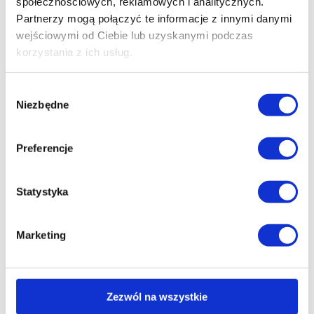
społecznościowych, reklamowych i analitycznych.
Partnerzy mogą połączyć te informacje z innymi danymi
wejściowymi od Ciebie lub uzyskanymi podczas
korzystania z ich usług.
Wybór
Niezbędne
zgody
Preferencje
Statystyka
Marketing
Polmar® Ciepłe Skarpety Wełniane Damskie
Zezwól na wszystkie
39.90
zł