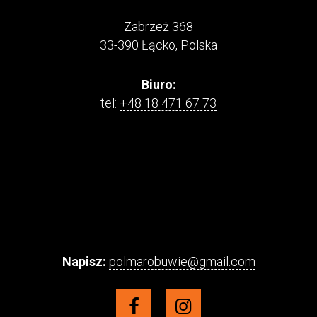
Zabrzeż 368
33-390 Łącko, Polska
Biuro:
tel:
+48 18 471 67 73
Napisz:
polmarobuwie@gmail.com