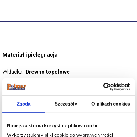
Materiał i pielęgnacja
Wkładka:
Drewno topolowe
Cholewka:
Skóra naturalna
Zgoda
Szczegóły
O plikach cookies
Podeszwa:
Poliuretan
Szczegóły produktu
Niniejsza strona korzysta z plików cookie
Wykorzystujemy pliki cookie do wybranych treści i