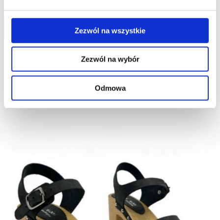
Udostępnij
Zezwól na wszystkie
Zezwól na wybór
Zobacz produkty
o innych parametrach
Odmowa