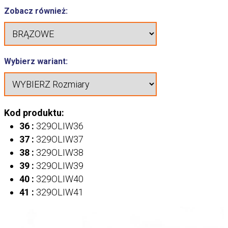
Zobacz również:
Wybierz wariant:
Kod produktu:
36 :
329OLIW36
37 :
329OLIW37
38 :
329OLIW38
39 :
329OLIW39
40 :
329OLIW40
41 :
329OLIW41