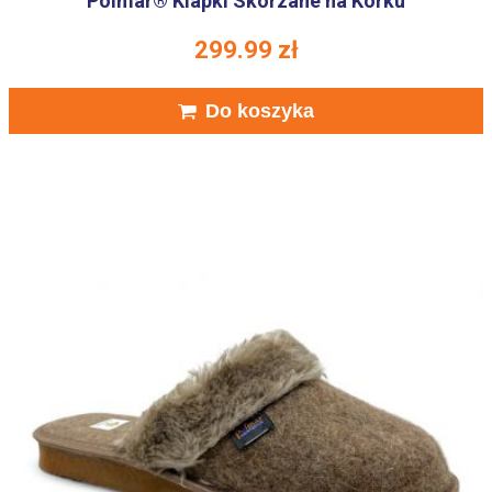
Polmar® Klapki Skórzane na Korku
299.99
zł
Do koszyka