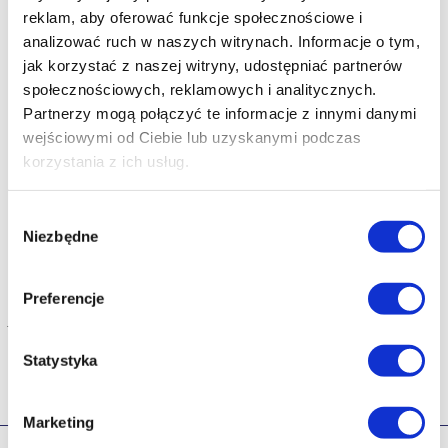
Wyprodukowano w:
Polska
reklam, aby oferować funkcje społecznościowe i
analizować ruch w naszych witrynach.
Informacje o tym,
Model:
329
jak korzystać z naszej witryny, udostępniać partnerów
społecznościowych, reklamowych i analitycznych.
Partnerzy mogą połączyć te informacje z innymi danymi
Design i Styl
wejściowymi od Ciebie lub uzyskanymi podczas
korzystania z ich usług.
Rodzaj zapięcia:
Na Sprzączkę
Wybór
Przeznaczenie:
Zewnątrz
Niezbędne
zgody
Uwaga:
Rozmiarówka zawyżona. Proszę wybierać
Preferencje
jeden rozmiar mniejszy od standardowego.
Statystyka
Marketing