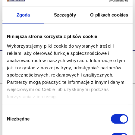
Uwaga:
Rozmiarówka zawyżona. Proszę wybierać
Zgoda
Szczegóły
O plikach cookies
jeden rozmiar mniejszy od standardowego.
Niniejsza strona korzysta z plików cookie
Wykorzystujemy pliki cookie do wybranych treści i
reklam, aby oferować funkcje społecznościowe i
analizować ruch w naszych witrynach.
Informacje o tym,
jak korzystać z naszej witryny, udostępniać partnerów
Udostępnij
społecznościowych, reklamowych i analitycznych.
Partnerzy mogą połączyć te informacje z innymi danymi
wejściowymi od Ciebie lub uzyskanymi podczas
korzystania z ich usług.
Nasi klienci
Wybór
najczęściej kupują...
Niezbędne
zgody