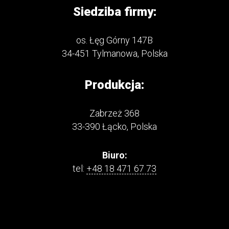
Siedziba firmy:
os. Łęg Górny 147B
34-451 Tylmanowa, Polska
Produkcja:
Zabrzeż 368
33-390 Łącko, Polska
Biuro:
tel:
+48 18 471 67 73